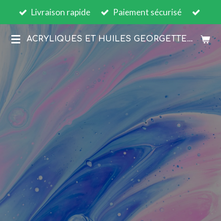
Livraison rapide
Paiement sécurisé
Passer
au
ACRYLIQUES ET HUILES GEORGETTE BOESCH
contenu
principal