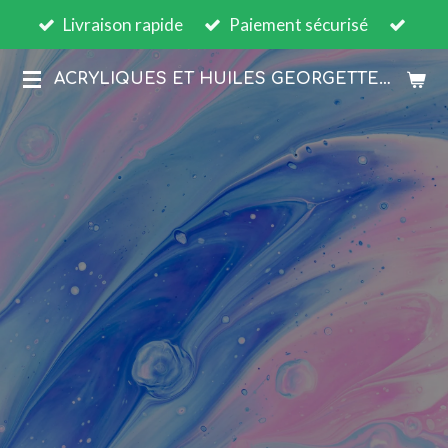
Livraison rapide
Paiement sécurisé
Passer
au
ACRYLIQUES ET HUILES GEORGETTE BOESCH
contenu
principal